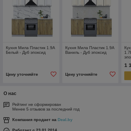
Кухня Мила Пластик 1.9А
Кухня Мила Пластик 1.9А
Кух
Белый - Дуб эпоксид
Ваниль - Дуб эпоксид
1.7
эпо
1 
Цену уточняйте
Цену уточняйте
О нас
Рейтинг не сформирован
Менее 5 отзывов за последний год
Компания продает на
Deal.by
Работает с 23.01.2014