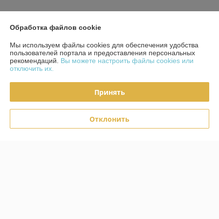
Показать все отзывы
Обработка файлов cookie
Мы используем файлы cookies для обеспечения удобства
О нас
пользователей портала и предоставления персональных
рекомендаций.
Вы можете настроить файлы cookies или
отключить их.
Контакты
Принять
Доставка и оплата
Отклонить
Полная версия сайта
Политика обработки cookies
Сайт создан на платформе Deal.by
Информация для покупателя
Юридическое лицо:
ЧТУП "Фест-Интериорс"
220019, Г. Минск, ул. Уманская 54-72