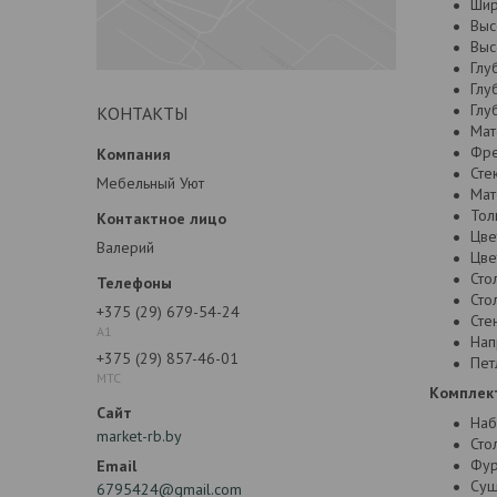
Шир
Выс
Выс
Глу
Глу
Глу
КОНТАКТЫ
Мат
Фре
Сте
Мебельный Уют
Мат
Тол
Цве
Валерий
Цве
Сто
Сто
+375 (29) 679-54-24
Сте
А1
Нап
+375 (29) 857-46-01
Пет
МТС
Комплект
На
market-rb.by
Сто
Фур
Суш
6795424@gmail.com