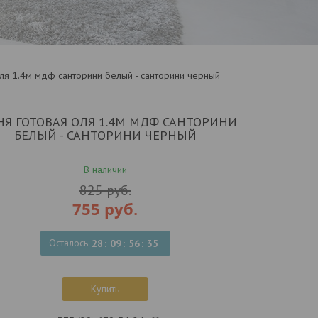
оля 1.4м мдф санторини белый - санторини черный
НЯ ГОТОВАЯ ОЛЯ 1.4М МДФ САНТОРИНИ
БЕЛЫЙ - САНТОРИНИ ЧЕРНЫЙ
В наличии
825
руб.
755
руб.
Осталось
2
8
0
9
5
6
3
5
Купить