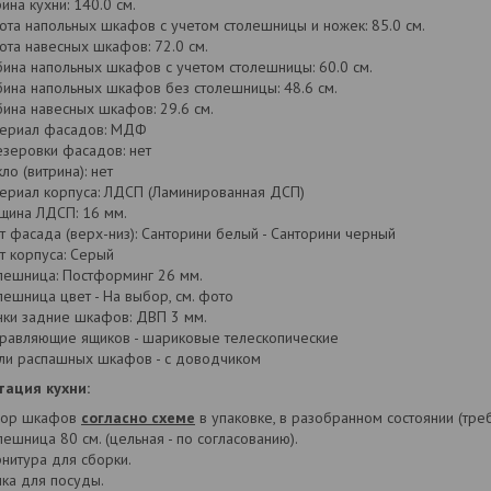
ина кухни: 140.0 см.
ота напольных шкафов с учетом столешницы и ножек: 85.0 см.
ота навесных шкафов: 72.0 см.
бина напольных шкафов с учетом столешницы: 60.0 см.
бина напольных шкафов без столешницы: 48.6 см.
бина навесных шкафов: 29.6 см.
ериал фасадов: МДФ
зеровки фасадов: нет
кло (витрина): нет
ериал корпуса: ЛДСП (Ламинированная ДСП)
щина ЛДСП: 16 мм.
т фасада (верх-низ): Санторини белый - Санторини черный
т корпуса: Серый
лешница: Постформинг 26 мм.
лешница цвет - На выбор, см. фото
нки задние шкафов: ДВП 3 мм.
равляющие ящиков - шариковые телескопические
ли распашных шкафов - с доводчиком
ация кухни:
бор шкафов
согласно схеме
в упаковке, в разобранном состоянии (треб
лешница 80 см. (цельная - по согласованию).
нитура для сборки.
ка для посуды.