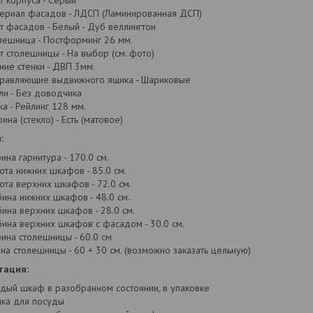
т корпуса - Серый
ериал фасадов - ЛДСП (Ламинированная ДСП)
т фасадов - Белый - Дуб веллингтон
лешница - Постформинг 26 мм.
т столешницы - На выбор (см. фото)
ние стенки - ДВП 3мм.
равляющие выдвижного ящика - Шариковые
ли - Без доводчика
ка - Рейлинг 128 мм.
рина (стекло) - Есть (матовое)
:
ина гарнитура - 170.0 см.
ота нижних шкафов - 85.0 см.
ота верхних шкафов - 72.0 см.
бина нижних шкафов - 48.0 см.
бина верхних шкафов - 28.0 см.
бина верхних шкафов с фасадом - 30.0 см.
ина столешницы - 60.0 см
на столешницы - 60 + 30 см. (возможно заказать цельную)
тация:
дый шкаф в разобранном состоянии, в упаковке
ка для посуды