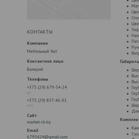
Цве
Мат
Цве
Сто
Цве
Зад
КОНТАКТЫ
Нап
Пет
Руч
Мебельный Уют
Вит
Габариты
Валерий
Шир
Выс
Выс
+375 (29) 679-54-24
Глу
А1
Глу
Глу
+375 (29) 857-46-01
Шир
МТС
Дли
Комплек
market-rb.by
Каж
Суш
6795424@gmail.com