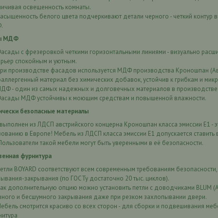
личивая освещенность комнаты.
асыщенность белого цвета подчеркивают детали черного - четкий контур ви
.
ы МДФ
асады с фрезеровкой четкими горизонтальными линиями - визуально расш
ерьер спокойным и уютным.
ри производстве фасадов используется МДФ производства Кроношпан (Авст
оаллергенный материал без химических добавок, устойчив к грибкам и мик
ДФ - один из самых надежных и долговечных материалов в производстве
асады МДФ устойчивы к моющим средствам и повышенной влажности.
ически безопасные материалы
выполнен из ЛДСП австрийского концерна Кроношпан класса эмиссии Е1 - э
ованию в Европе! Мебель из ЛДСП класса эмиссии Е1 допускается ставить в
Пользователи такой мебели могут быть уверенными в её безопасности.
венная фурнитура
етли BOYARD соответствуют всем современным требованиям безопасности,
рывания-закрывания (по ГОСТу достаточно 20 тыс. циклов).
ак дополнительную опцию можно установить петли с доводчиками BLUM (А
вного и бесшумного закрывания даже при резком захлопывании двери.
ебель смотрится красиво со всех сторон - для сборки и подвешивания меб
нитура