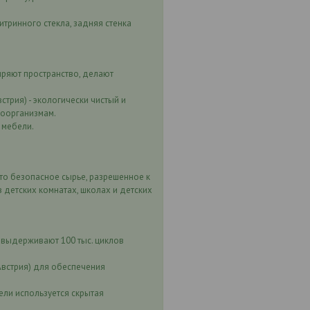
тринного стекла, задняя стенка
иряют пространство, делают
рия) - экологически чистый и
роорганизмам.
 мебели.
то безопасное сырье, разрешенное к
 детских комнатах, школах и детских
 выдерживают 100 тыс. циклов
встрия) для обеспечения
ели используется скрытая