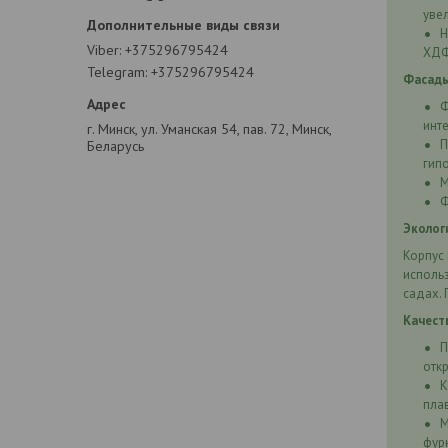
уве
Н
Viber
+375296795424
ХДФ
Telegram
+375296795424
Фасад
Ф
инт
г. Минск, ул. Уманская 54, пав. 72, Минск,
П
Беларусь
гип
М
Ф
Эколог
Корпус 
использ
садах. 
Качест
П
отк
К
пла
М
фур