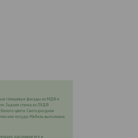
лые глянцевые фасады из МДФ и
ти. Задняя стенка из ЛХДФ
м белого цвета. Светодиодная
уэтки или посуда. Мебель выполнена
еркалу, рассеивая его и