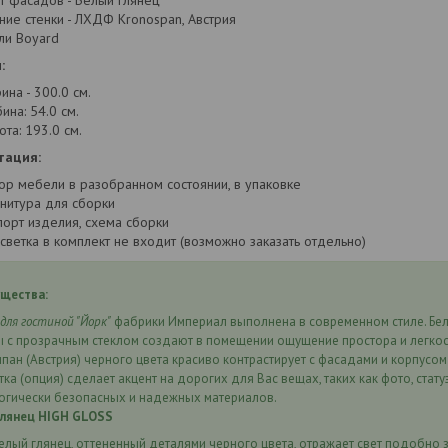
т фасадов - Белый глянец
ние стенки - ЛХДФ Kronospan, Австрия
ли Boyard
:
ина - 300.0 см.
бина: 54.0 см.
ота: 193.0 см.
тация:
ор мебели в разобранном состоянии, в упаковке
нитура для сборки
порт изделия, схема сборки
светка в комплект не входит (возможно заказать отдельно)
щества:
для гостиной "Йорк"
фабрики Империал выполнена в современном стиле. Бе
ы с прозрачным стеклом создают в помещении ощущение простора и легкос
ан (Австрия) черного цвета красиво контрастирует с фасадами и корпусо
ка (опция) сделает акцент на дорогих для Вас вещах, таких как фото, стат
логически безопасных и надежных материалов.
глянец HIGH GLOSS
елый глянец, оттененный деталями черного цвета, отражает свет подобно з