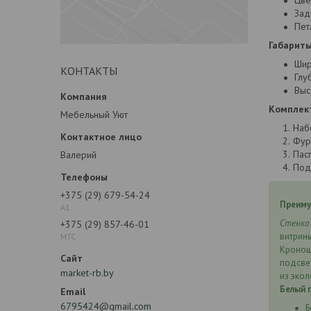
Цве
Зад
Пет
Габариты
Шир
КОНТАКТЫ
Глу
Выс
Комплек
Мебельный Уют
Наб
Фур
Пас
Валерий
Под
+375 (29) 679-54-24
Преиму
А1
Стенка 
+375 (29) 857-46-01
витрин
МТС
Кроношп
подсвет
market-rb.by
из эко
Белый 
6795424@gmail.com
Б