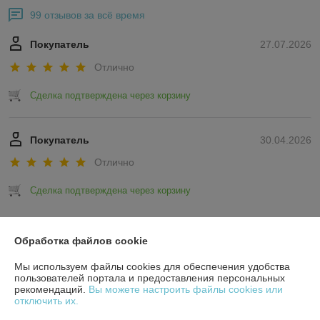
99 отзывов за всё время
Покупатель
27.07.2026
Отлично
Сделка подтверждена через корзину
Покупатель
30.04.2026
Отлично
Сделка подтверждена через корзину
Показать все отзывы
Обработка файлов cookie
Мы используем файлы cookies для обеспечения удобства
О нас
пользователей портала и предоставления персональных
рекомендаций.
Вы можете настроить файлы cookies или
отключить их.
Контакты