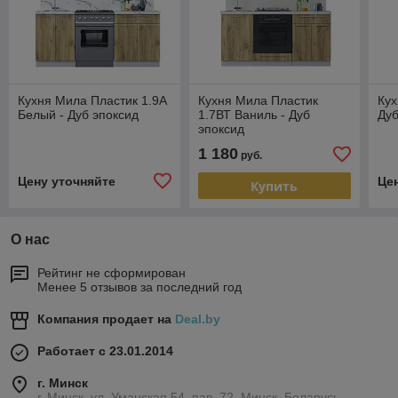
Кухня Мила Пластик 1.9А
Кухня Мила Пластик
Кух
Белый - Дуб эпоксид
1.7ВТ Ваниль - Дуб
Дуб
эпоксид
1 180
руб.
Цену уточняйте
Це
Купить
О нас
Рейтинг не сформирован
Менее 5 отзывов за последний год
Компания продает на
Deal.by
Работает с 23.01.2014
г. Минск
г. Минск, ул. Уманская 54, пав. 72, Минск, Беларусь