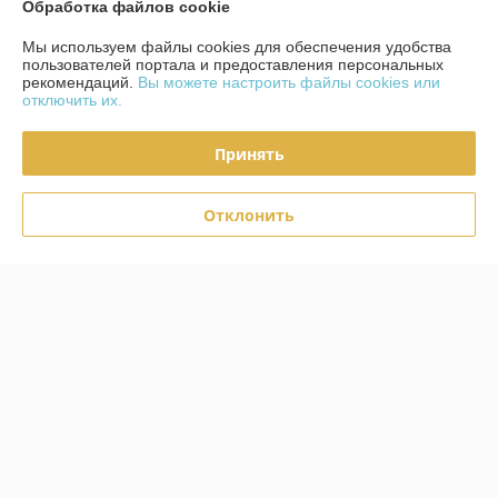
Обработка файлов cookie
Мы используем файлы cookies для обеспечения удобства
О нас
пользователей портала и предоставления персональных
рекомендаций.
Вы можете настроить файлы cookies или
отключить их.
Контакты
Принять
Доставка и оплата
Отклонить
Полная версия сайта
Политика обработки cookies
Сайт создан на платформе Deal.by
Информация для покупателя
Юридическое лицо:
ЧТУП "Фест-Интериорс"
220019, Г. Минск, ул. Уманская 54-72
Регистрационный номер ЕГР: 191862995