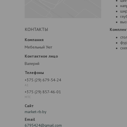
цве
нап
шир
глуб
высо
КОНТАКТЫ
Комплек
сто
фур
Мебельный Уют
схе
Валерий
+375 (29) 679-54-24
А1
+375 (29) 857-46-01
МТС
market-rb.by
6795424@gmail.com