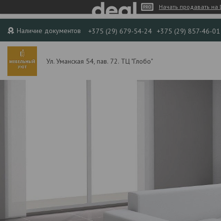
Начать продавать на 
Наличие документов
+375 (29) 679-54-24
+375 (29) 857-46-01
Ул. Уманская 54, пав. 72. ТЦ "Глобо"