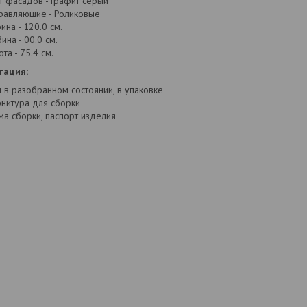
т фасадов - Графит серый
равляющие - Роликовые
ина - 120.0 см.
ина - 00.0 см.
та - 75.4 см.
тация:
л в разобранном состоянии, в упаковке
нитура для сборки
ма сборки, паспорт изделия