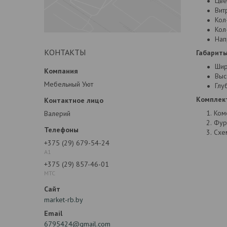
Цве
Вит
Кол
Кол
Нап
КОНТАКТЫ
Габариты
Шир
Выс
Мебельный Уют
Глуб
Комплек
Ком
Валерий
Фур
Схе
+375 (29) 679-54-24
А1
+375 (29) 857-46-01
МТС
market-rb.by
6795424@gmail.com