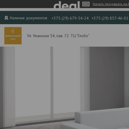
Начать продавать на 
Наличие документов
+375 (29) 679-54-24
+375 (29) 857-46-01
Ул. Уманская 54, пав. 72. ТЦ "Глобо"