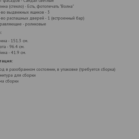
т фасадов - Сандал светлый
рина (стекло) - Есть, фотопечать "Волна"
-во выдвижных ящиков - 3
-во распашных дверей - 1 (встроенный бар)
равляющие - роликовые
:
ина - 151.3 см.
ота - 96.4 см.
ина - 41.9 см.
тация:
од в разобранном состоянии, в упаковке (требуется сборка)
нитура для сборки
ма сборки