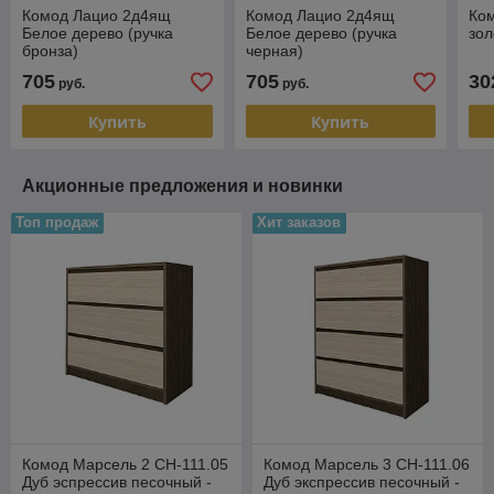
Комод Лацио 2д4ящ
Комод Лацио 2д4ящ
Ко
Белое дерево (ручка
Белое дерево (ручка
зол
бронза)
черная)
705
705
30
руб.
руб.
Купить
Купить
Акционные предложения и новинки
Топ продаж
Хит заказов
Комод Марсель 2 СН-111.05
Комод Марсель 3 СН-111.06
Дуб эспрессив песочный -
Дуб экспрессив песочный -