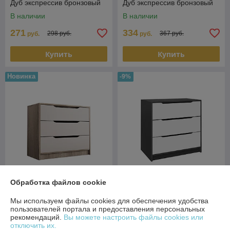
Дуб экспрессив бронзовый
Дуб экспрессив бронзовый
В наличии
В наличии
271
334
298 руб.
367 руб.
руб.
руб.
Купить
Купить
Новинка
-9%
Обработка файлов cookie
Комод Интерио-1 СН-111.04
Дуб скандинавский -
Комод Интерио 1 СН-111.04
Мы используем файлы cookies для обеспечения удобства
Кашемир
Графит серый - Белый
пользователей портала и предоставления персональных
рекомендаций.
Вы можете настроить файлы cookies или
В наличии
В наличии
отключить их.