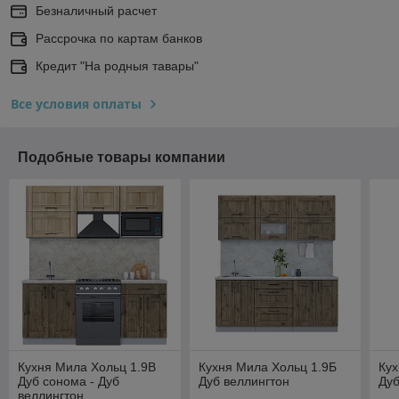
Безналичный расчет
Рассрочка по картам банков
Кредит "На родныя тавары"
Все условия оплаты
Подобные товары компании
Кухня Мила Хольц 1.9В
Кухня Мила Хольц 1.9Б
Кух
Дуб сонома - Дуб
Дуб веллингтон
Дуб
веллингтон