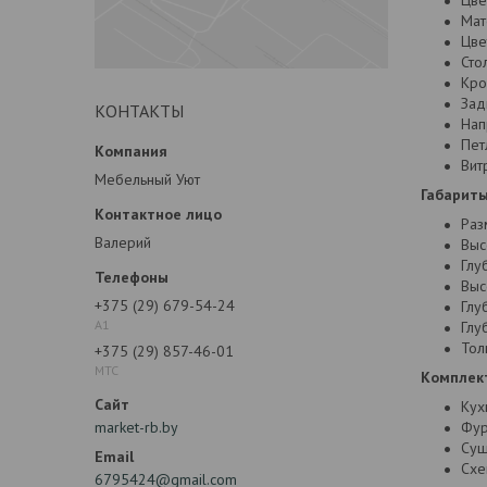
Цве
Мат
Цве
Сто
Кро
Зад
КОНТАКТЫ
Нап
Пет
Витр
Мебельный Уют
Габариты
Раз
Валерий
Выс
Глу
Выс
+375 (29) 679-54-24
Глу
А1
Глу
Тол
+375 (29) 857-46-01
МТС
Комплек
Кух
market-rb.by
Фур
Суш
Схе
6795424@gmail.com