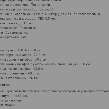
т фасадов (верх - низ) - Капучино - Оникс
ериал столешницы - Постформинг
т столешницы - на выбор (см. фото)
лешница - отдельная на каждый шкаф (цельная - по согласованию)
мка корпуса и фасадов - ПВХ 0.5 мм.
няя стенка - ДВП 3 мм.
равляющие - Роликовые
ли - без доводчика
ина (стекло) - нет
:
мер кухни - 150.0x290.0 см.
ота верхних шкафов - 72.0 см.
бина верхних шкафов - 30.0 см
ота нижних шкафов с учетом ножек и столешницы - 85.0 см.
бина нижних шкафов - 48.0 см.
бина столешницы - 60.0 см.
щина столешницы - 26 мм.
тация:
ня "Лира" согласно схеме в разобранном состоянии, в упаковке (требует
нитура для сборки
ка для посуды
ма сборки