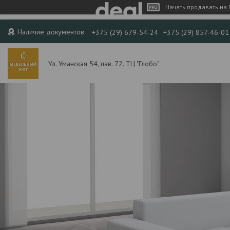
Начать продавать на 
Наличие документов
+375 (29) 679-54-24
+375 (29) 857-46-01
Ул. Уманская 54, пав. 72. ТЦ "Глобо"