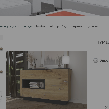
ры и услуги
Комоды
Тумба quartz qz-т1д2ш черный - дуб нокс
ТУМБ
Отпра