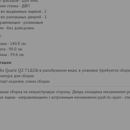
т фасадов - Дуб нокс
няя стенка - ДВП
-во выдвижных ящиков - 2
-во распашных дверей - 1
равляющие - роликовые
ли - без доводчика
:
ина - 140.0 см.
ота - 90.0 см.
ина - 39.6 см.
тация:
ба Quartz QZ-Т1Д2Ш в разобранном виде, в упаковке (требуется сборк
нитура для сборки
порт изделия, схема сборки
льная сборка на левую/правую сторону. Дверь оснащена механизмом pu
е ящики - направляющими с встроенным механизмом push-to-open - от