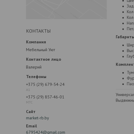
Цве
Зад
Кол
Кол
Нап
Пет
КОНТАКТЫ
Габариты
Шир
Мебельный Уют
Выс
Глуб
Комплек
Валерий
Тум
Фур
Пас
+375 (29) 679-54-24
А1
Универса
+375 (29) 857-46-01
Выдвижны
МТС
market-rb.by
6795424@gmail.com