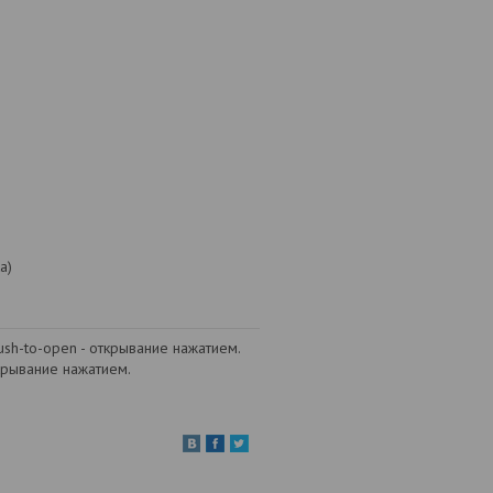
а)
sh-to-open - открывание нажатием.
крывание нажатием.