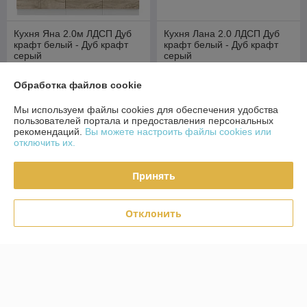
Кухня Яна 2.0м ЛДСП Дуб
Кухня Лана 2.0 ЛДСП Дуб
крафт белый - Дуб крафт
крафт белый - Дуб крафт
серый
серый
В наличии
В наличии
Обработка файлов cookie
940
700
1 035 руб.
770 руб.
руб.
руб.
Мы используем файлы cookies для обеспечения удобства
пользователей портала и предоставления персональных
Купить
Купить
рекомендаций.
Вы можете настроить файлы cookies или
отключить их.
Хит-цена
Топ продаж
Принять
Отклонить
Кухня готовая Адель 2.0