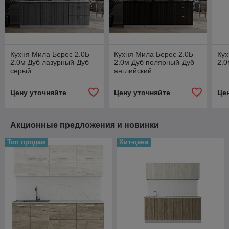
Кухня Мила Берес 2.0Б
Кухня Мила Берес 2.0Б
Кух
2.0м Дуб лазурный-Дуб
2.0м Дуб полярный-Дуб
2.0
серый
английский
Цену уточняйте
Цену уточняйте
Це
Акционные предложения и новинки
Топ продаж
Хит-цена