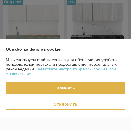
Orig цвет
-9%
Обработка файлов cookie
Мы используем файлы cookies для обеспечения удобства
пользователей портала и предоставления персональных
Кухня готовая Оля 2.0м
Кухня готовая Оля 2.0 МДФ
рекомендаций.
Вы можете настроить файлы cookies или
МДФ Велютто ванила -
Санторини белый -
отключить их.
Велютто фисташка
Санторини черный
В наличии
В наличии
Принять
1 015
1 015
1 115 руб.
1 115 руб.
руб.
руб.
Отклонить
Купить
Купить
Показать ещё