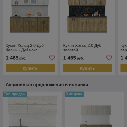
Кухня Хольц 2.0 Дуб
Кухня Хольц 2.0 Дуб
Кух
белый - Дуб нокс
золотой
се
1 465
1 465
1 
руб.
руб.
Купить
Купить
Акционные предложения и новинки
Топ продаж
Хит-цена