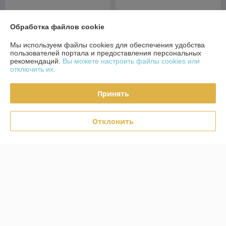
Кухня готовая Адель 2.0
Обработка файлов cookie
Кухня Лана 2.0 ЛДСП Бетон
ЛДСП Белый - Дуб крафт
спаркс лайт - Бетон спаркс
золотой
Мы используем файлы cookies для обеспечения удобства
пользователей портала и предоставления персональных
В наличии
В наличии
рекомендаций.
Вы можете настроить файлы cookies или
отключить их.
700
910
770 руб.
1 000 руб.
руб.
руб.
Купить
Купить
Принять
Высокие шкафы!
Топ продаж
Отклонить
Кухня Эльза 2.0 МДФ Бетон
Кухня Оля 2.0 МДФ Дуб