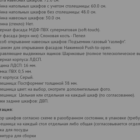
ота навесных шкафов: 72.0 см.
бина напольных шкафов с учетом столешницы: 60.0 см.
бина напольных шкафов без столешницы: 48.0 см.
бина навесных шкафов: 30.0 см.
ина (стекло): Нет.
ериал фасада: МДФ ПВХ суперматовая (soft-touch).
т фасада (верх-низ): Слоновая кость - Пепел
соб открывание навесных шкафов: Подъемник газовый "газлифт".
анизм для открывания фасадов: Нажимной Push-to-open.
равляющие выдвижных ящиков: Шариковые (полное телескопическое в
ериал корпуса: ЛДСП.
щина ЛДСП: 16 мм.
мка: ПВХ 0,5 мм.
т корпуса: Серый.
лешница: Постформинг толщиной 38 мм.
лешница цвет: на выбор, смотрите дополнительные фото.
лешница: Цельная или отдельная на каждый шкаф (по согласованию).
нки задние шкафов: ДВП.
тация:
ор шкафов согласно схеме в разобранном состоянии, в упаковке (требу
лешница: на каждый стол отдельная либо общая (согласовывается отдел
ка для посуды
нитура для сборки