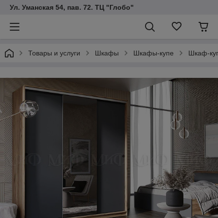
Ул. Уманская 54, пав. 72. ТЦ "Глобо"
Товары и услуги
Шкафы
Шкафы-купе
Шкаф-куп