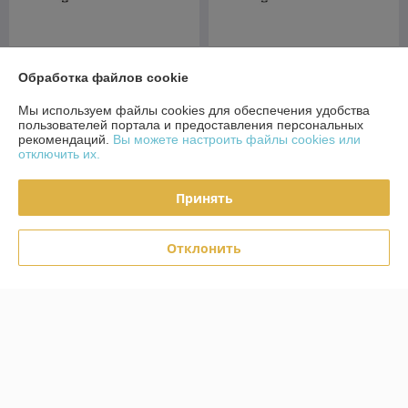
Стол-книга СН-115.01 Дуб
Стол-книга СН-115.01 Дуб
Обработка файлов cookie
экспрессив бронзовый
экспрессив песочный
В наличии
В наличии
Мы используем файлы cookies для обеспечения удобства
пользователей портала и предоставления персональных
233
233
255 руб.
255 руб.
руб.
руб.
рекомендаций.
Вы можете настроить файлы cookies или
отключить их.
Купить
Купить
Принять
Топ продаж
Топ продаж
Отклонить