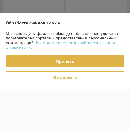
Стол-книга СН-115.01 Дуб
Стол-книга СН-115.01 Дуб
Обработка файлов cookie
экспрессив бронзовый
экспрессив песочный
В наличии
В наличии
Мы используем файлы cookies для обеспечения удобства
пользователей портала и предоставления персональных
233
233
255 руб.
255 руб.
руб.
руб.
рекомендаций.
Вы можете настроить файлы cookies или
отключить их.
Купить
Купить
Принять
Топ продаж
Топ продаж
Отклонить
Стол-книга СН-115.03 Дуб
Стол-книга СН-115.03 Дуб