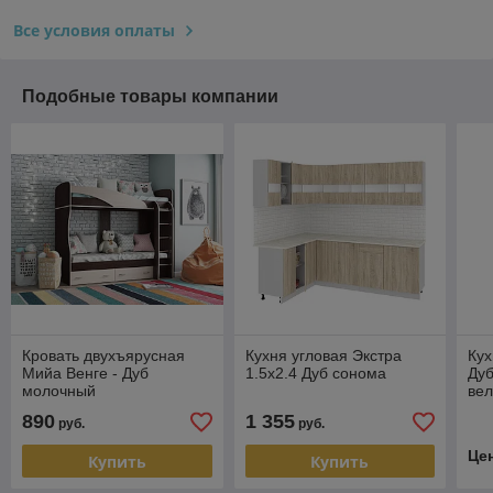
Все условия оплаты
Подобные товары компании
Кровать двухъярусная
Кухня угловая Экстра
Кух
Мийа Венге - Дуб
1.5x2.4 Дуб сонома
Дуб
молочный
вел
890
1 355
руб.
руб.
Це
Купить
Купить