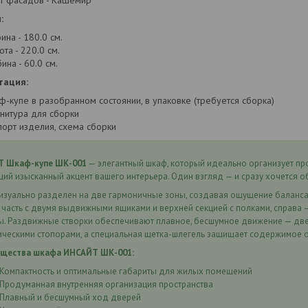
т фасадов - Кашемир
:
ина - 180.0 см.
ота - 220.0 см.
ина - 60.0 см.
тация:
ф-купе в разобранном состоянии, в упаковке (требуется сборка)
нитура для сборки
порт изделия, схема сборки
 Шкаф-купе ШК-001
— элегантный шкаф, который идеально организует пр
ий изысканный акцент вашего интерьера. Один взгляд — и сразу хочется 
изуально разделен на две гармоничные зоны, создавая ощущение баланса и
 часть с двумя выдвижными ящиками и верхней секцией с полками, справа 
. Раздвижные створки обеспечивают плавное, бесшумное движение — двер
ическими стопорами, а специальная щетка-шлегель защищает содержимое о
щества шкафа ИНСАЙТ ШК-001:
Компактность и оптимальные габариты для жилых помещений
Продуманная внутренняя организация пространства
Плавный и бесшумный ход дверей