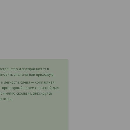
остранство и превращается в
обновить спальню или прихожую.
 легкости: слева — компактная
— просторный проем с штангой для
и мягко скользят, фиксируясь
т пыли.