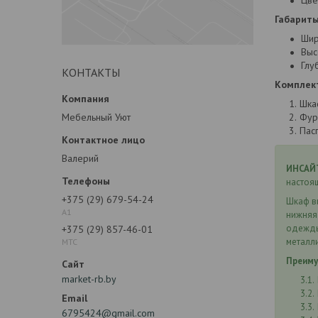
Цве
Габариты
Шир
Выс
Глуб
КОНТАКТЫ
Комплек
Шка
Мебельный Уют
Фур
Пас
Валерий
ИНСАЙТ
настоящ
+375 (29) 679-54-24
Шкаф в
А1
нижняя
одежды
+375 (29) 857-46-01
металл
МТС
Преиму
market-rb.by
6795424@gmail.com