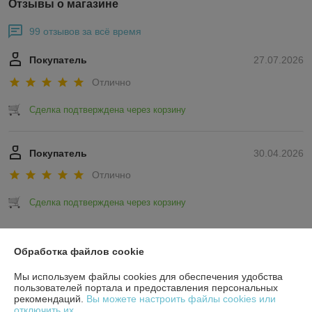
Отзывы о магазине
99 отзывов за всё время
Покупатель
27.07.2026
Отлично
Сделка подтверждена через корзину
Покупатель
30.04.2026
Отлично
Сделка подтверждена через корзину
Показать все отзывы
Обработка файлов cookie
Мы используем файлы cookies для обеспечения удобства
О нас
пользователей портала и предоставления персональных
рекомендаций.
Вы можете настроить файлы cookies или
отключить их.