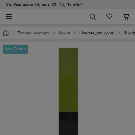
Ул. Уманская 54, пав. 72. ТЦ "Глобо"
Товары и услуги
Кухни
Шкафы для кухни
Шкаф
New Colour