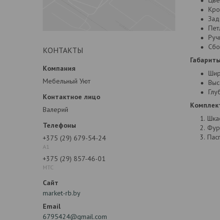
Цве
Кро
Зад
Пет
Руч
Сбо
КОНТАКТЫ
Габариты
Шир
Мебельный Уют
Выс
Глу
Комплек
Валерий
Шка
Фур
Пас
+375 (29) 679-54-24
А1
+375 (29) 857-46-01
МТС
market-rb.by
6795424@gmail.com