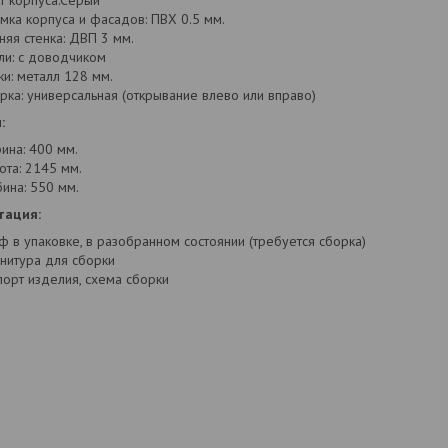
т корпуса:Серый
мка корпуса и фасадов: ПВХ 0.5 мм.
няя стенка: ДВП 3 мм.
ли: с доводчиком
ки: металл 128 мм.
рка: универсальная (открывание влево или вправо)
:
ина: 400 мм.
ота: 2145 мм.
бина: 550 мм.
тация:
ф в упаковке, в разобранном состоянии (требуется сборка)
нитура для сборки
порт изделия, схема сборки