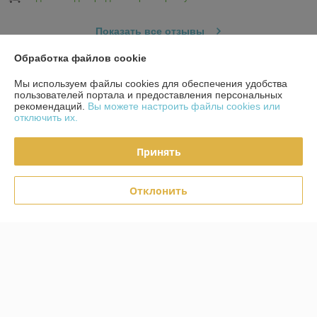
Показать все отзывы
Обработка файлов cookie
О нас
Мы используем файлы cookies для обеспечения удобства
пользователей портала и предоставления персональных
рекомендаций.
Вы можете настроить файлы cookies или
Контакты
отключить их.
Доставка и оплата
Принять
Полная версия сайта
Отклонить
Политика обработки cookies
Сайт создан на платформе Deal.by
Информация для покупателя
Юридическое лицо:
ЧТУП "Фест-Интериорс"