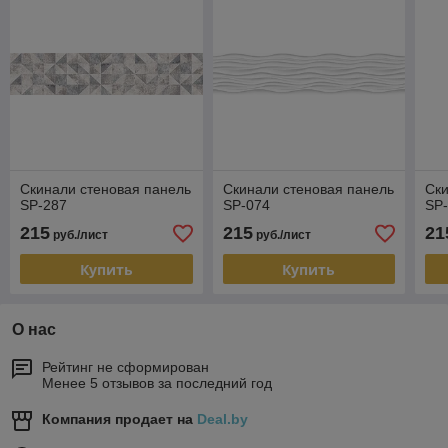
Скинали стеновая панель
Скинали стеновая панель
Ски
SP-287
SP-074
SP
215
215
21
руб./лист
руб./лист
Купить
Купить
О нас
Рейтинг не сформирован
Менее 5 отзывов за последний год
Компания продает на
Deal.by