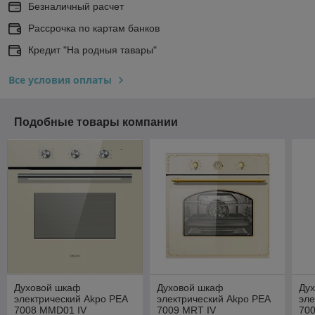
Безналичный расчет
Рассрочка по картам банков
Кредит "На родныя тавары"
Все условия оплаты
Подобные товары компании
Духовой шкаф
Духовой шкаф
Ду
электрический Akpo PEA
электрический Akpo PEA
эле
7008 MMD01 IV
7009 MRT IV
70