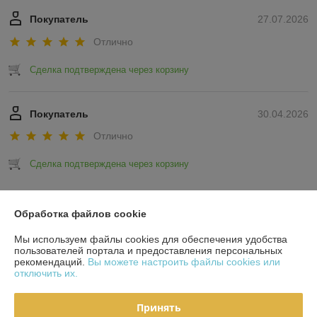
Покупатель
27.07.2026
Отлично
Сделка подтверждена через корзину
Покупатель
30.04.2026
Отлично
Сделка подтверждена через корзину
Показать все отзывы
Обработка файлов cookie
Мы используем файлы cookies для обеспечения удобства
О нас
пользователей портала и предоставления персональных
рекомендаций.
Вы можете настроить файлы cookies или
отключить их.
Контакты
Принять
Доставка и оплата