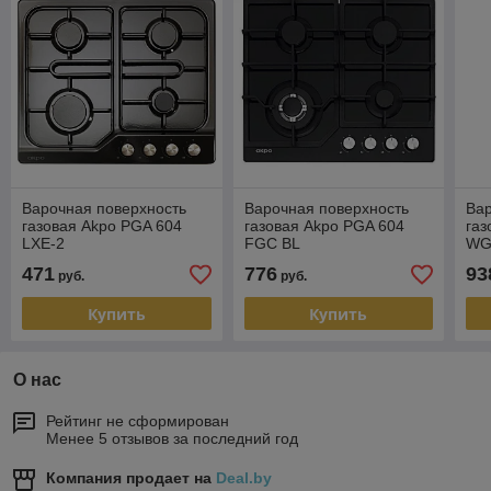
Варочная поверхность
Варочная поверхность
Вар
газовая Akpo PGA 604
газовая Akpo PGA 604
газ
LXE-2
FGC BL
WG
471
776
93
руб.
руб.
Купить
Купить
О нас
Рейтинг не сформирован
Менее 5 отзывов за последний год
Компания продает на
Deal.by