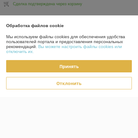
Сделка подтверждена через корзину
Показать все отзывы
Обработка файлов cookie
Мы используем файлы cookies для обеспечения удобства
О нас
пользователей портала и предоставления персональных
рекомендаций.
Вы можете настроить файлы cookies или
отключить их.
Контакты
Принять
Доставка и оплата
Отклонить
Полная версия сайта
Политика обработки cookies
Сайт создан на платформе Deal.by
Информация для покупателя