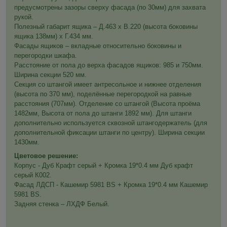
предусмотрены зазоры сверху фасада (по 30мм) для захвата
рукой.
Полезный габарит ящика – Д.463 х В.220 (высота боковины
ящика 138мм) х Г.434 мм.
Фасады ящиков – вкладные относительно боковины и
перегородки шкафа.
Расстояние от пола до верха фасадов ящиков: 985 и 750мм.
Ширина секции 520 мм.
Секция со штангой имеет антресольное и нижнее отделения
(высота по 370 мм), поделённые перегородкой на равные
расстояния (707мм). Отделение со штангой (Высота проёма
1482мм, Высота от пола до штанги 1892 мм). Для штанги
дополнительно используется сквозной штангодержатель (для
дополнительной фиксации штанги по центру). Ширина секции
1430мм.
Цветовое решение:
Корпус - Дуб Крафт серый + Кромка 19*0.4 мм Дуб крафт
серый К002.
Фасад ЛДСП - Кашемир 5981 BS + Кромка 19*0.4 мм Кашемир
5981 BS.
Задняя стенка – ЛХДФ Белый.