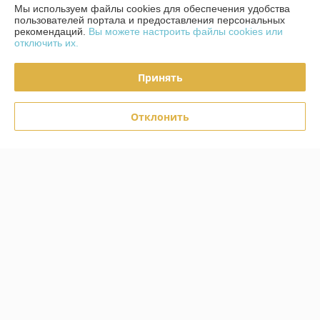
Мы используем файлы cookies для обеспечения удобства
О нас
пользователей портала и предоставления персональных
рекомендаций.
Вы можете настроить файлы cookies или
отключить их.
Контакты
Принять
Доставка и оплата
Отклонить
Полная версия сайта
Политика обработки cookies
Сайт создан на платформе Deal.by
Информация для покупателя
Юридическое лицо:
ЧТУП "Фест-Интериорс"
220019, Г. Минск, ул. Уманская 54-72
Регистрационный номер ЕГР: 191862995
УНП: 191862995