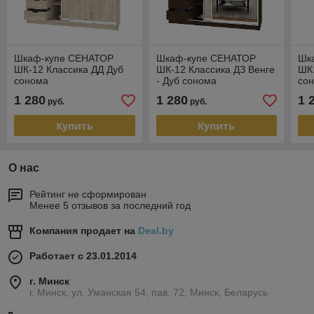
Шкаф-купе СЕНАТОР
Шкаф-купе СЕНАТОР
Шк
ШК-12 Классика ДД Дуб
ШК-12 Классика ДЗ Венге
ШК
сонома
- Дуб сонома
со
1 280
1 280
1 
руб.
руб.
Купить
Купить
О нас
Рейтинг не сформирован
Менее 5 отзывов за последний год
Компания продает на
Deal.by
Работает с 23.01.2014
г. Минск
г. Минск, ул. Уманская 54, пав. 72, Минск, Беларусь