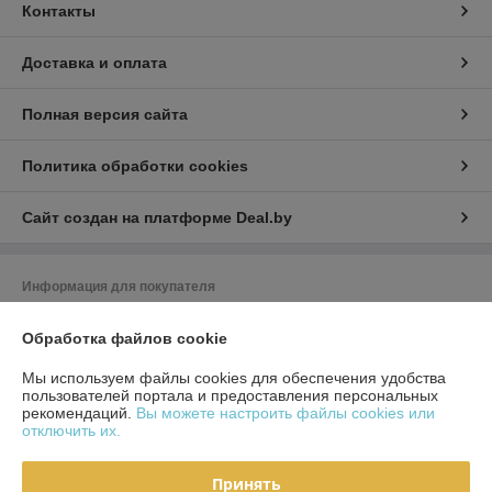
Контакты
Доставка и оплата
Полная версия сайта
Политика обработки cookies
Сайт создан на платформе Deal.by
Информация для покупателя
Юридическое лицо:
ЧТУП "Фест-Интериорс"
Обработка файлов cookie
220019, Г. Минск, ул. Уманская 54-72
Регистрационный номер ЕГР: 191862995
Мы используем файлы cookies для обеспечения удобства
пользователей портала и предоставления персональных
УНП: 191862995
рекомендаций.
Вы можете настроить файлы cookies или
отключить их.
Регистрационный орган: Мингорисполком
Дата регистрации компании: 25.09.2012
Принять