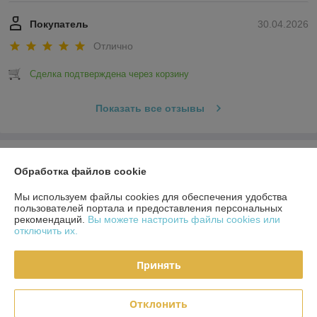
Покупатель
30.04.2026
Отлично
Сделка подтверждена через корзину
Показать все отзывы
О нас
Обработка файлов cookie
Контакты
Мы используем файлы cookies для обеспечения удобства
пользователей портала и предоставления персональных
рекомендаций.
Вы можете настроить файлы cookies или
Доставка и оплата
отключить их.
Полная версия сайта
Принять
Политика обработки cookies
Отклонить