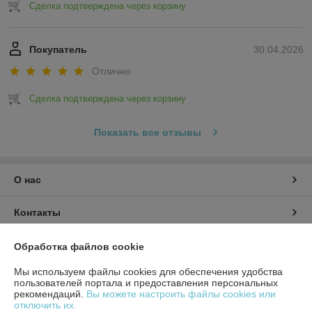
Сделка подтверждена через корзину
Покупатель
30.04.2026
Отлично
Сделка подтверждена через корзину
Показать все отзывы
О нас
Контакты
Доставка и оплата
Обработка файлов cookie
Мы используем файлы cookies для обеспечения удобства
Полная версия сайта
пользователей портала и предоставления персональных
рекомендаций.
Вы можете настроить файлы cookies или
отключить их.
Политика обработки cookies