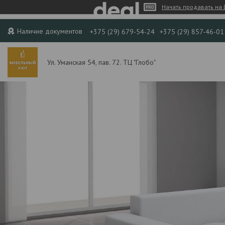
Начать продавать на 
Наличие документов
+375 (29) 679-54-24
+375 (29) 857-46-01
Ул. Уманская 54, пав. 72. ТЦ "Глобо"