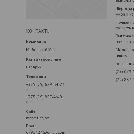
Вытяжка 
Широкая 
жира и ко
Полная п
очищать в
КОНТАКТЫ
Вытяжка 
при высок
Мебельный Уют
Модель о
плите.
Бесплатна
Валерий
(29) 679-
(29) 857-
+375 (29) 679-54-24
А1
+375 (29) 857-46-01
МТС
market-rb.by
6795424@gmail.com