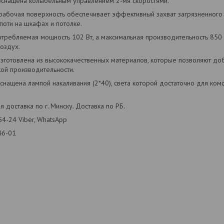
оснащена колыбельным управлением 2-мя скоростями.
рабочая поверхность обеспечивает эффективный захват загрязненного
поти на шкафах и потолке.
отребляемая мощность 102 Вт, а максимальная производительность 850 
оздух.
изготовлена из высококачественных материалов, которые позволяют до
ой производительности.
снащена лампой накаливания (2*40), света которой достаточно для ком
я доставка по г. Минску. Доставка по РБ.
54-24 Viber, WhatsApp
46-01