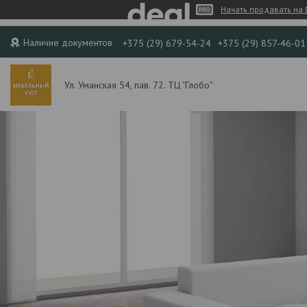
Начать продавать на 
Наличие документов
+375 (29) 679-54-24
+375 (29) 857-46-01
Ул. Уманская 54, пав. 72. ТЦ "Глобо"