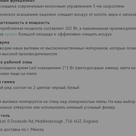
нный функционал
оснащена современным кнопочным управлением 3-мя скоростями.
ическое всасывание надежно очищает воздух от копоти, жира и запахо
дительность и мощность
требляемая мощность составляет 102 Вт, а максимальная производитель
 на
кухнях
большой площади и эффективно очищать воздух.
 шума
водим наши вытяжки из высококачественных материалов, которые позв
и высокой производительности.
а рабочей зоны
снащена ярким Led освещением 2*1 Вт (светодиодные лампы), света к
ения пищи на плите.
я гамма
 ряд состоит из 2 цветов: черный, белый
 вытяжка монтируется на стену над поверхностью плиты. На ваш выбор
онное отверстие или использовать сменный угольный фильтр.
итель
Ltd. 0 Dockside Rd, Middlesbrough ,TS6 6UZ, England.
я доставка по г. Минску