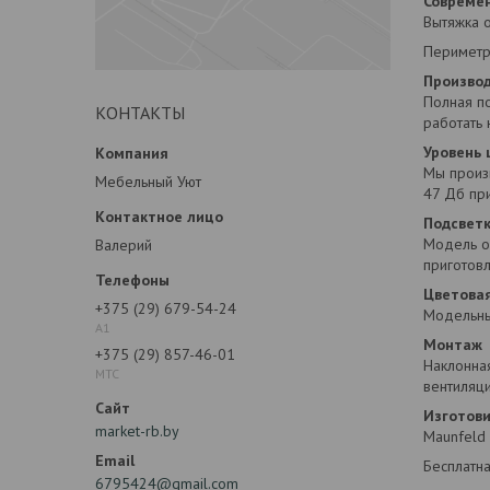
Совреме
Вытяжка 
Периметр
Произво
Полная по
КОНТАКТЫ
работать
Уровень
Мы произ
Мебельный Уют
47 Дб пр
Подсветк
Модель о
Валерий
приготовл
Цветова
+375 (29) 679-54-24
Модельный
А1
Монтаж
+375 (29) 857-46-01
Наклонная
МТС
вентиляци
Изготов
market-rb.by
Maunfeld 
Бесплатна
6795424@gmail.com