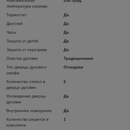
Максимальная
250 град.
температура нагрева
Термостат
Да
Дисплей
Да
Часы
Да
Защита от детей
Да
Защита от перегрева
Да
Очистка духовки
Традиционная
Тип дверцы духового
Откидная
шкафа
Количество стекол в
2
дверце духовки
Охлаждение дверцы
Да
духовки
Внутреннее освещение
Да
Количество решеток в
1
комплекте