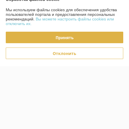
О нас
Мы используем файлы cookies для обеспечения удобства
пользователей портала и предоставления персональных
рекомендаций.
Вы можете настроить файлы cookies или
Контакты
отключить их.
Доставка и оплата
Принять
Полная версия сайта
Отклонить
Политика обработки cookies
Сайт создан на платформе Deal.by
Информация для покупателя
Юридическое лицо:
ЧТУП "Фест-Интериорс"
220019, Г. Минск, ул. Уманская 54-72
Регистрационный номер ЕГР: 191862995
УНП: 191862995