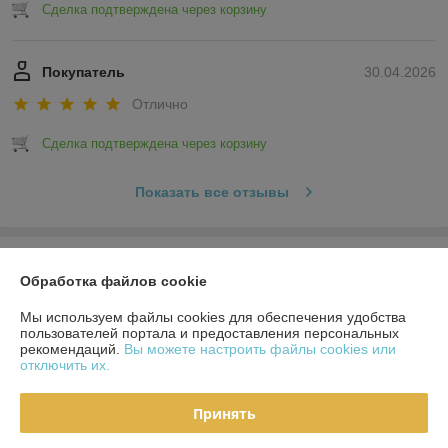
Сделка подтверждена через корзину
Покупатель
30.04.2026
Отлично
Сделка подтверждена через корзину
Показать все отзывы
О нас
Обработка файлов cookie
Контакты
Мы используем файлы cookies для обеспечения удобства
пользователей портала и предоставления персональных
рекомендаций.
Вы можете настроить файлы cookies или
Доставка и оплата
отключить их.
Полная версия сайта
Принять
Политика обработки cookies